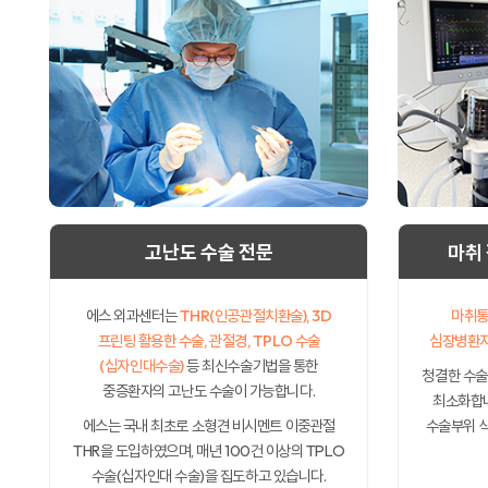
고난도 수술 전문
마취
에스 외과센터는
THR(인공관절치환술), 3D
마취통
프린팅 활용한 수술, 관절경, TPLO 수술
심장병환자
(십자인대수술)
등 최신수술기법을 통한
청결한 수술
중증환자의 고난도 수술이 가능합니다.
최소화합니
에스는 국내 최초로 소형견 비시멘트 이중관절
수술부위 삭
THR을 도입하였으며, 매년 100건 이상의 TPLO
수술(십자인대 수술)을 집도하고 있습니다.