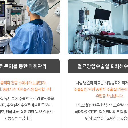
 전문의를 통한 마취관리
멸균양압수술실 & 최신
증의학 전공 수의사가 노령환자,
사람 병원의 의료법 시행규칙에 의거
, 중환자의 마취를 직접 실시합니다.
수술실인 ‘사람 중환자 수술실’ 기준에
유입을 차단합니다.
실 유지 통한 수술 이후 감염 발생률을
다. 수술실과 수술준비실을 구분해
‘최소침습’, ‘빠른 회복’, ‘최소출혈’,
모, 압박배뇨, 직장 관장 등 오염 유발
극대화 하기위한 최신장비의 도입 및
가능성을 줄입니다.
위해 끊임없이 노력하고 있습