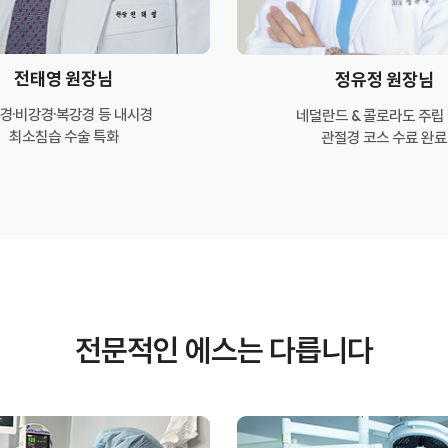
전태영 원장님
정유정 원장님
경·비강경·복강경 등 내시경
네덜란드 & 콜로라도 주립
최소침습 수술 특화
관절경 코스 수료 완료
전문적인 에스는 다릅니다