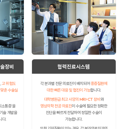
수술장비
협력진료시스템
,
고 위험도
각 분과별 전문 의료진이 배치되어
중증질환에
 맞춘 수술실
대한 빠른 대응 및 협진이 가능
합니다.
대학병원급 최고 사양의 MRI•CT 장비
와
 ‘최소통증’을
영상의학 전공 의료진
이 수술에 필요한 정확한
 기술 개발을
진단을 빠르게 전달하여 정밀한 수술이
니다.
가능합니다.
또한 기저질환이 있는 경우, 각 분과의료진과의