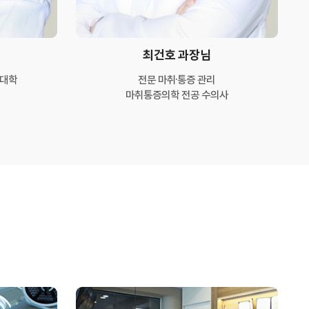
최건호 과장님
 대학
전문 마취·통증 관리
마취통증의학 전공 수의사